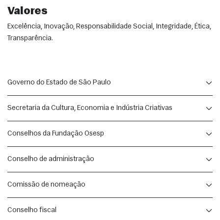
Valores
Excelência, Inovação, Responsabilidade Social, Integridade, Ética,
Transparência.
Governo do Estado de São Paulo
GOVERNADOR
Secretaria da Cultura, Economia e Indústria Criativas
TARCÍSIO GOMES DE FREITAS
SECRETÁRIA DE ESTADO
Conselhos da Fundação Osesp
VICE-GOVERNADOR
MARILIA MARTON
FELÍCIO RAMUTH
PRESIDENTE HONORÁRIO
Conselho de administração
SECRETÁRIO EXECUTIVO
FERNANDO HENRIQUE CARDOSO
MARCELO ASSIS
PRESIDENTE
Comissão de nomeação
PEDRO PULLEN PARENTE
SUBSECRETÁRIO
Pedro Parente é bacharel em engenharia elétrica
PRESIDENTE
Conselho fiscal
DANIEL SCHEIBLICH RODRIGUES
pela Universidade de Brasília (UnB), com vasta
FERNANDO HENRIQUE CARDOSO