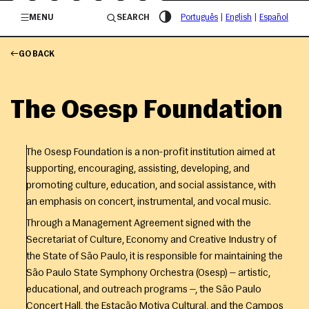
/governosp
MENU
SEARCH
Português
|
English
|
Español
GO BACK
The Osesp Foundation
The Osesp Foundation is a non-profit institution aimed at
supporting, encouraging, assisting, developing, and
promoting culture, education, and social assistance, with
an emphasis on concert, instrumental, and vocal music.
Through a Management Agreement signed with the
Secretariat of Culture, Economy and Creative Industry of
the State of São Paulo, it is responsible for maintaining the
São Paulo State Symphony Orchestra (Osesp) — artistic,
educational, and outreach programs —, the São Paulo
Concert Hall, the Estação Motiva Cultural, and the Campos