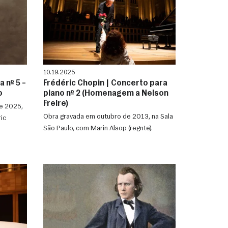
10.19.2025
a nº 5 –
Frédéric Chopin | Concerto para
o
piano nº 2 (Homenagem a Nelson
Freire)
e 2025,
Obra gravada em outubro de 2013, na Sala
ic
São Paulo, com Marin Alsop (regnte).