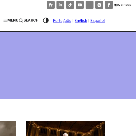
/governosp
MENU
SEARCH
Português
|
English
|
Español