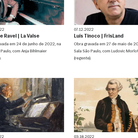
022
07.12.2022
 Ravel | La Valse
Luís Tinoco | FrisLand
vada em 24 de junho de 2022, na
Obra gravada em 27 de maio de 20
 Paulo, com Anja Bihlmaier
Sala São Paulo, com Ludovic Morlo
.
(regente).
22
03.18.2022