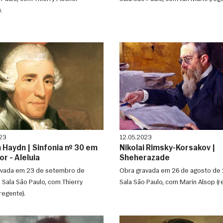
.
23
12.05.2023
 Haydn | Sinfonia nº 30 em
Nikolai Rimsky-Korsakov |
r - Aleluia
Sheherazade
avada em 23 de setembro de
Obra gravada em 26 de agosto de 
 Sala São Paulo, com Thierry
Sala São Paulo, com Marin Alsop (r
regente).