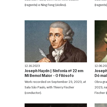
(regente) e Ning Feng (violino).
(regente)
12.16.2023
12.06.20
Joseph Haydn | Sinfonia nº 22 em
Joseph
Mi Bemol Maior - O Filósofo
Dó maio
Work recorded on September 23, 2023, at
Obra gr
Sala São Paulo, with Thierry Fischer
2023, na
(conductor).
Fischer (