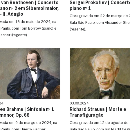
 van Beethoven | Concerto
Sergei Prokofiev | Concert
ano nº 2 em Si bemol maior,
piano nº 1
- II. Adagio
Obra gravada em 22 de março de 
vada em 18 de maio de 2024, na
Sala São Paulo, com Alexander She
 Paulo, com Tom Borrow (piano) e
(regente).
ischer (regente).
24
03.09.2024
es Brahms | Sinfonia nº 1
Richard Strauss | Morte e
menor, Op. 68
Transfiguração
vada em 9 de março de 2024, na
Obra gravada em 12 de agosto de 
 Paulo, com Thierry Fischer
Sala São Paulo, com Jun Märkl (rege