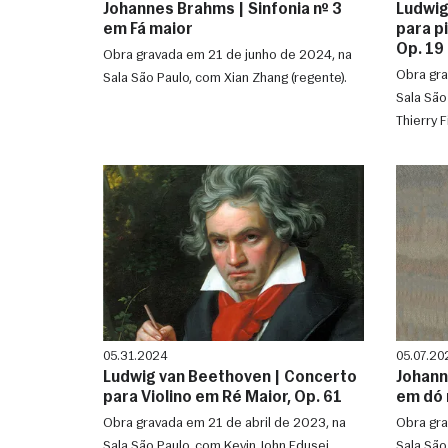
Johannes Brahms | Sinfonia nº 3
Ludwig
em Fá maior
para pi
Op. 19 
Obra gravada em 21 de junho de 2024, na
Obra gra
Sala São Paulo, com Xian Zhang (regente).
Sala São
Thierry F
05.31.2024
05.07.20
Ludwig van Beethoven | Concerto
Johann
para Violino em Ré Maior, Op. 61
em dó 
Obra gravada em 21 de abril de 2023, na
Obra gra
Sala São Paulo, com Kevin John Edusei
Sala São