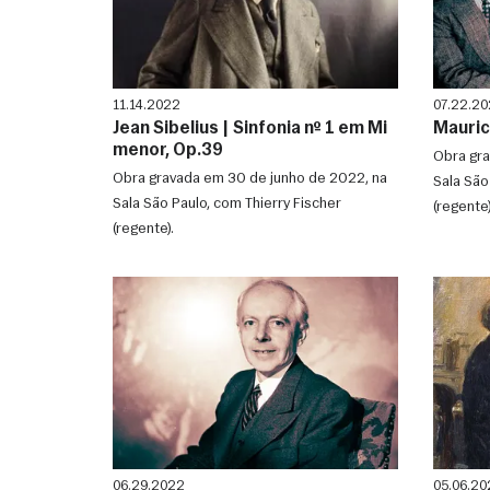
11.14.2022
07.22.2
Jean Sibelius | Sinfonia nº 1 em Mi
Maurice
menor, Op.39
Obra gra
Obra gravada em 30 de junho de 2022, na
Sala São
Sala São Paulo, com Thierry Fischer
(regente)
(regente).
06.29.2022
05.06.20