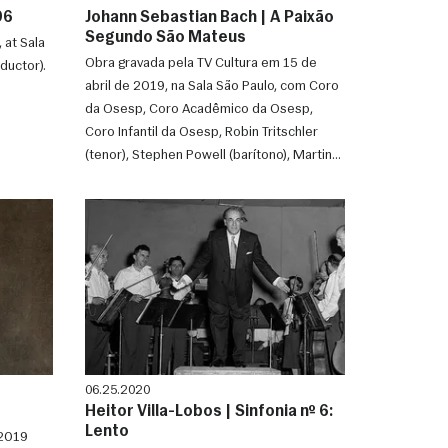
º 96
Johann Sebastian Bach | A Paixão
Segundo São Mateus
 at Sala
Obra gravada pela TV Cultura em 15 de
ductor).
abril de 2019, na Sala São Paulo, com Coro
da Osesp, Coro Acadêmico da Osesp,
Coro Infantil da Osesp, Robin Tritschler
(tenor), Stephen Powell (barítono), Martina
Janková (soprano),
06.25.2020
Heitor Villa-Lobos | Sinfonia nº 6:
Lento
 2019