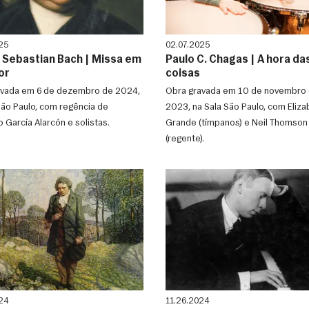
25
02.07.2025
 Sebastian Bach | Missa em
Paulo C. Chagas | A hora da
or
coisas
avada em 6 de dezembro de 2024,
Obra gravada em 10 de novembro
São Paulo, com regência de
2023, na Sala São Paulo, com Eliza
 García Alarcón e solistas.
Grande (tímpanos) e Neil Thomson
(regente).
24
11.26.2024