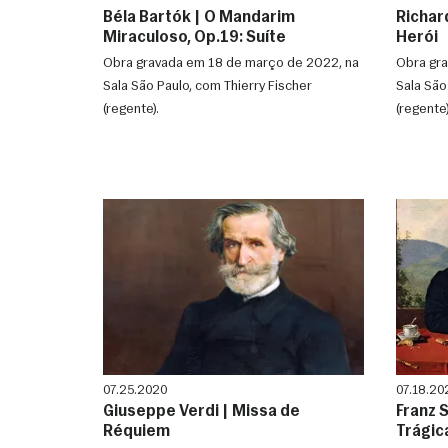
Béla Bartók | O Mandarim
Richar
Miraculoso, Op.19: Suíte
Herói
Obra gravada em 18 de março de 2022, na
Obra gra
Sala São Paulo, com Thierry Fischer
Sala São
(regente).
(regente)
07.25.2020
07.18.20
Giuseppe Verdi | Missa de
Franz S
Réquiem
Trágic