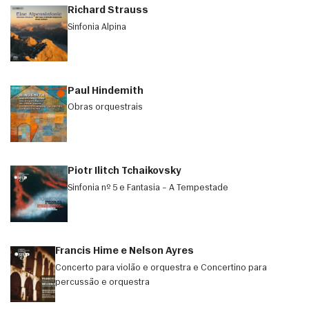
Richard Strauss
Sinfonia Alpina
Paul Hindemith
Obras orquestrais
Piotr Ilitch Tchaikovsky
Sinfonia nº 5 e Fantasia – A Tempestade
Francis Hime e Nelson Ayres
Concerto para violão e orquestra e Concertino para
percussão e orquestra