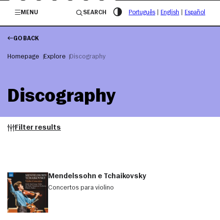
/governosp
MENU
SEARCH
Português
|
English
|
Español
GO BACK
Homepage
Explore
Discography
Discography
Filter results
Mendelssohn e Tchaikovsky
Concertos para violino