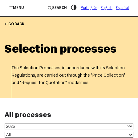
/governosp
MENU
SEARCH
Português
|
English
|
Español
GO BACK
Selection processes
The Selection Processes, in accordance with its Selection
Regulations, are carried out through the "Price Collection"
and "Request for Quotation" modalities.
All processes