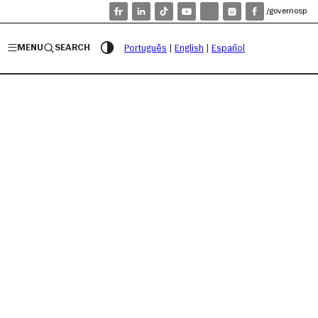
/governosp
MENU
SEARCH
Português
|
English
|
Español