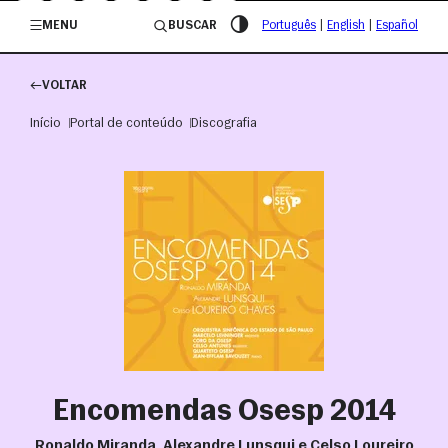
/governosp
MENU
BUSCAR
Português
|
English
|
Español
VOLTAR
Início
Portal de conteúdo
Discografia
Encomendas Osesp 2014
Ronaldo Miranda, Alexandre Lunsqui e Celso Loureiro