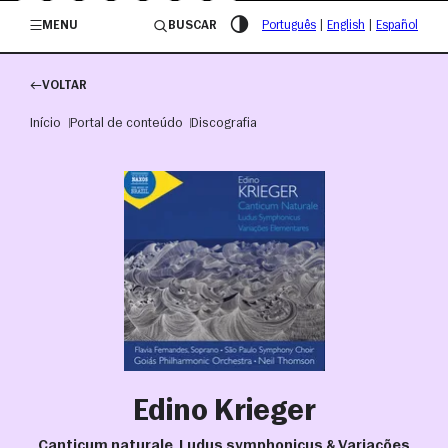
/governosp
MENU
BUSCAR
Português
|
English
|
Español
VOLTAR
Início
Portal de conteúdo
Discografia
Edino Krieger
Canticum naturale, Ludus symphonicus & Variações