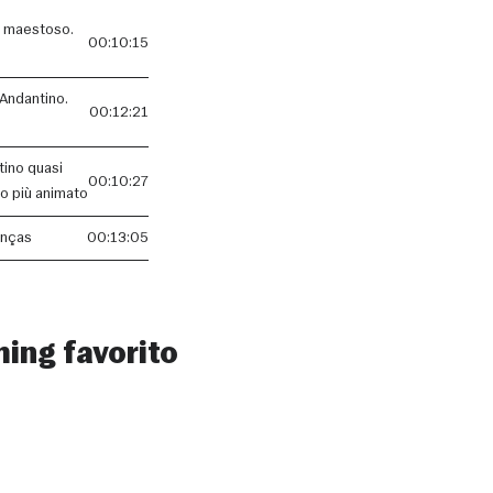
e maestoso.
00:10:15
 Andantino.
00:12:21
tino quasi
00:10:27
o più animato
anças
00:13:05
ming favorito