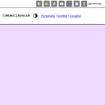
/governosp
MENU
BUSCAR
Português
|
English
|
Español