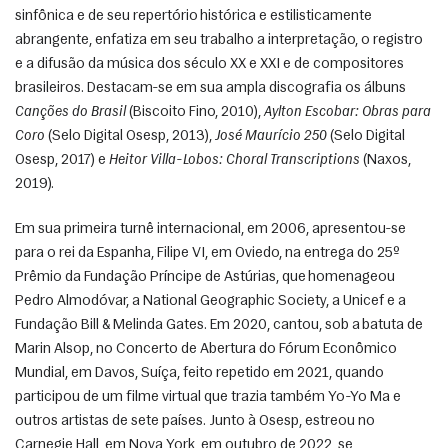
sinfônica e de seu repertório histórica e estilisticamente 
abrangente, enfatiza em seu trabalho a interpretação, o registro 
e a difusão da música dos século XX e XXI e de compositores 
brasileiros. Destacam-se em sua ampla discografia os álbuns 
Canções do Brasil
 (Biscoito Fino, 2010), 
Aylton Escobar: Obras para 
Coro
 (Selo Digital Osesp, 2013), 
José Maurício 250
 (Selo Digital 
Osesp, 2017) e 
Heitor Villa-Lobos: Choral Transcriptions
 (Naxos, 
2019). 
Em sua primeira turnê internacional, em 2006, apresentou-se 
para o rei da Espanha, Filipe VI, em Oviedo, na entrega do 25º 
Prêmio da Fundação Príncipe de Astúrias, que homenageou 
Pedro Almodóvar, a National Geographic Society, a Unicef e a 
Fundação Bill & Melinda Gates. Em 2020, cantou, sob a batuta de 
Marin Alsop, no Concerto de Abertura do Fórum Econômico 
Mundial, em Davos, Suíça, feito repetido em 2021, quando 
participou de um filme virtual que trazia também Yo-Yo Ma e 
outros artistas de sete países. Junto à Osesp, estreou no 
Carnegie Hall, em Nova York, em outubro de 2022, se 