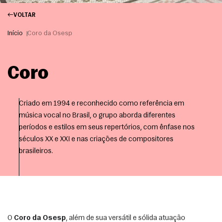
VOLTAR
Início
Coro da Osesp
Coro
Criado em 1994 e reconhecido como referência em
música vocal no Brasil, o grupo aborda diferentes
períodos e estilos em seus repertórios, com ênfase nos
séculos XX e XXI e nas criações de compositores
brasileiros.
O 
Coro da Osesp
, além de sua versátil e sólida atuação 