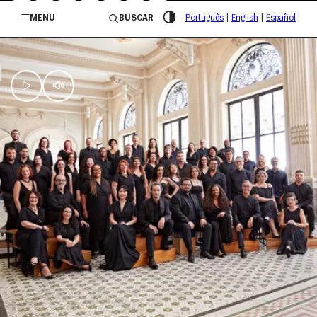
/governosp
MENU
BUSCAR
Português
|
English
|
Español