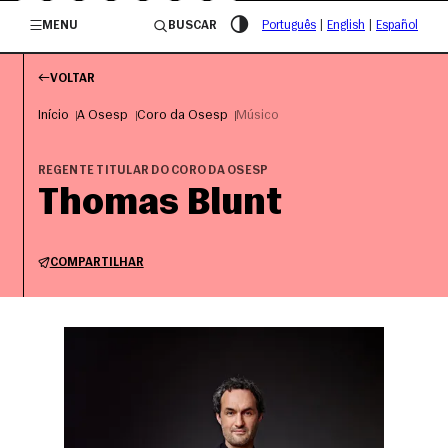
/governosp
MENU
BUSCAR
Português
|
English
|
Español
VOLTAR
Início
A Osesp
Coro da Osesp
Músico
REGENTE TITULAR DO CORO DA OSESP
Thomas Blunt
COMPARTILHAR