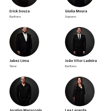
Erick Souza
Giulia Moura
barítono
soprano
Jabez Lima
João Vitor Ladeira
tenor
barítono
Jocelyn Maroccolo
Lea Lacerda