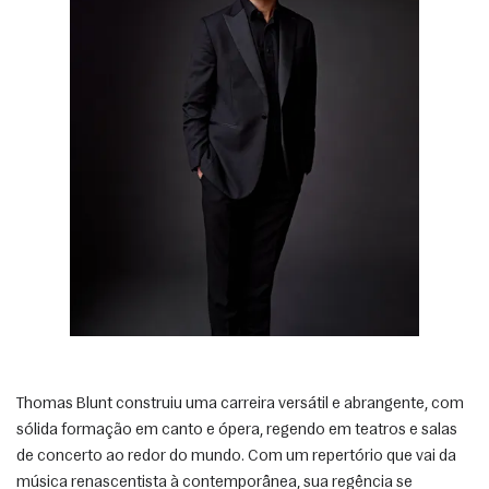
Thomas Blunt construiu uma carreira versátil e abrangente, com 
sólida formação em canto e ópera, regendo em teatros e salas 
de concerto ao redor do mundo. Com um repertório que vai da 
música renascentista à contemporânea, sua regência se 