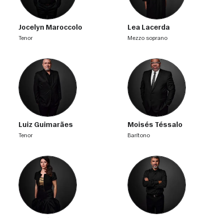
Jocelyn Maroccolo
Lea Lacerda
tenor
mezzo soprano
Luiz Guimarães
Moisés Téssalo
tenor
barítono