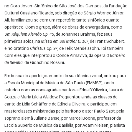
no Coro Jovem Sinfônico de São José dos Campos, da Fundação 
Cultural Cassiano Ricardo, sob direção de Sérgio Wernec Júnior. 
Ali, familiarizou-se com um repertório tanto sinfônico quanto 
operístico. Com o grupo, além de obras de envergadura, como 
Um Réquiem Alemão Op. 45
, de Johannes Brahms, fez seus 
primeiros solos, na 
Missa em Sol Maior D. 167
, de Franz Schubert, 
e no oratório 
Christus Op. 97
, de Felix Mendelssohn. Foi também 
com eles que interpretou o Conde Almaviva, da ópera 
O Barbeiro 
de Sevilha
, de Gioachino Rossini. 
Em busca do aperfeiçoamento de sua técnica vocal, entrou para 
a Escola Municipal de Música de São Paulo (EMMSP), onde 
estudou com as consagradas cantoras Edna D’Oliveira, Laura de 
Souza e Maria Lúcia Waldow. Frequentou ainda as classes de 
canto de Lidia Schäffer e de Edineia Oliveira, e participou em 
masterclasses ministradas pelo barítono e ator Paulo Szot, pela 
soprano alemã Juliane Banse, por Marcel Boone, professor da 
Escola Superio de Música da Basiléia, por Adam Nielsen, pianista 