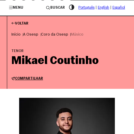
/governosp
MENU
BUSCAR
Português
|
English
|
Español
VOLTAR
Início
A Osesp
Coro da Osesp
Músico
TENOR
Mikael Coutinho
COMPARTILHAR