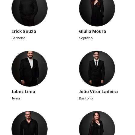
Erick Souza
Giulia Moura
barítono
soprano
Jabez Lima
João Vitor Ladeira
tenor
barítono