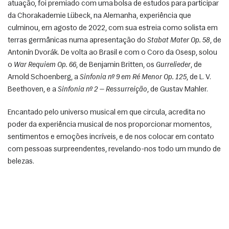
atuação, foi premiado com uma bolsa de estudos para participar 
da Chorakademie Lübeck, na Alemanha, experiência que 
culminou, em agosto de 2022, com sua estreia como solista em 
terras germânicas numa apresentação do 
Stabat Mater Op. 58
, de 
Antonín Dvorák. De volta ao Brasil e com o Coro da Osesp, solou 
o 
War Requiem Op. 66
, de Benjamin Britten, os 
Gurrelieder
, de 
Arnold Schoenberg, a 
Sinfonia nº 9 em Ré Menor Op. 125
, de L. V. 
Beethoven, e a 
Sinfonia nº 2 — Ressurreição
, de Gustav Mahler.  
Encantado pelo universo musical em que circula, acredita no 
poder da experiência musical de nos proporcionar momentos, 
sentimentos e emoções incríveis, e de nos colocar em contato 
com pessoas surpreendentes, revelando-nos todo um mundo de 
belezas. 