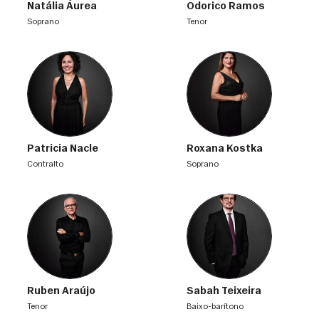
Natália Áurea
Odorico Ramos
soprano
tenor
Patricia Nacle
Roxana Kostka
contralto
soprano
Ruben Araújo
Sabah Teixeira
tenor
baixo-barítono