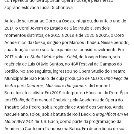
correpetidor do Metropolitan Opera House, e pela mezzo 
soprano eslovaca Lucia Duchonova. 
Antes de se juntar ao Coro da Osesp, integrou, durante o ano de 
2017, o Coral Jovem do Estado de São Paulo e, em dois 
momentos distintos, de 2015 a 2018 e de 2020 a 2023, o Coro 
Acadêmico da Osesp, dirigido por Marcos Thadeu. Nesse período, 
sua atuação como solista expandiu-se consideravelmente. Em 
2017, solou o 
Stabat Mater (Hob. Xxbis)
, de Joseph Haydn, sob 
regência de Luís Otávio Santos, no 48º Festival de Campos do 
Jordão. No ano seguinte, ingressou no Ópera Studio do Theatro 
Municipal de São Paulo, de cuja produção de 
Missa: Uma Peça de 
Teatro para Cantores, Músicos e Dançarinos
, de Leonard 
Bernstein, foi solista. Em 2019, interpretou Hérisson de Porc-Épic 
em 
L’Étoile
, de Emmanuel Chabrier, pela Academia de Ópera do 
Theatro São Pedro, sob a regência de André dos Santos. Ainda 
naquele ano, solou, sob a batuta de Rolf Beck, o 
Magnificat em Ré 
Maior BWV 243
, de J. S. Bach, como parte da programação da 
Academia Canto em Trancoso na Bahia. Em decorrência de sua 