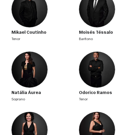
Mikael Coutinho
Moisés Téssalo
tenor
barítono
Natália Áurea
Odorico Ramos
soprano
tenor