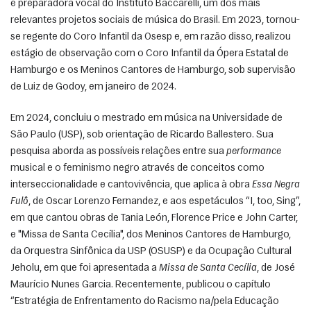
e preparadora vocal do Instituto Baccarelli, um dos mais 
relevantes projetos sociais de música do Brasil. Em 2023, tornou-
se regente do Coro Infantil da Osesp e, em razão disso, realizou 
estágio de observação com o Coro Infantil da Ópera Estatal de 
Hamburgo e os Meninos Cantores de Hamburgo, sob supervisão 
de Luiz de Godoy, em janeiro de 2024. 
Em 2024, concluiu o mestrado em música na Universidade de 
São Paulo (USP), sob orientação de Ricardo Ballestero. Sua 
pesquisa aborda as possíveis relações entre sua 
performance
musical e o feminismo negro através de conceitos como 
interseccionalidade e cantovivência, que aplica à obra 
Essa Negra 
Fulô
, de Oscar Lorenzo Fernandez, e aos espetáculos “I, too, Sing”, 
em que cantou obras de Tania León, Florence Price e John Carter, 
e "Missa de Santa Cecília", dos Meninos Cantores de Hamburgo, 
da Orquestra Sinfônica da USP (OSUSP) e da Ocupação Cultural 
Jeholu, em que foi apresentada a 
Missa de Santa Cecília
, de José 
Maurício Nunes Garcia. Recentemente, publicou o capítulo 
“Estratégia de Enfrentamento do Racismo na/pela Educação 