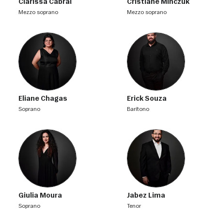
Clarissa Cabral
Cristiane Minczuk
mezzo soprano
mezzo soprano
Eliane Chagas
Erick Souza
soprano
barítono
Giulia Moura
Jabez Lima
soprano
tenor