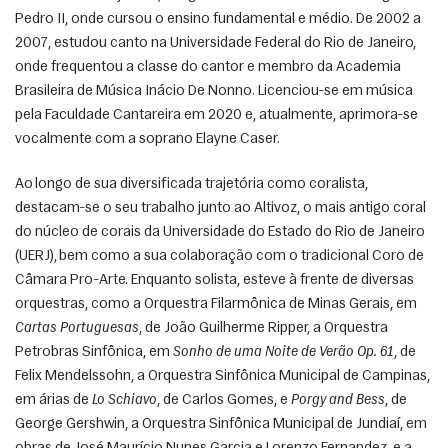
Pedro II, onde cursou o ensino fundamental e médio. De 2002 a 
2007, estudou canto na Universidade Federal do Rio de Janeiro, 
onde frequentou a classe do cantor e membro da Academia 
Brasileira de Música Inácio De Nonno. Licenciou-se em música 
pela Faculdade Cantareira em 2020 e, atualmente, aprimora-se 
vocalmente com a soprano Elayne Caser. 
Ao longo de sua diversificada trajetória como coralista, 
destacam-se o seu trabalho junto ao Altivoz, o mais antigo coral 
do núcleo de corais da Universidade do Estado do Rio de Janeiro 
(UERJ), bem como a sua colaboração com o tradicional Coro de 
Câmara Pro-Arte. Enquanto solista, esteve à frente de diversas 
orquestras, como a Orquestra Filarmônica de Minas Gerais, em 
Cartas Portuguesas
, de João Guilherme Ripper, a Orquestra 
Petrobras Sinfônica, em 
Sonho de uma Noite de Verão Op. 61
, de 
Felix Mendelssohn, a Orquestra Sinfônica Municipal de Campinas, 
em árias de 
Lo Schiavo
, de Carlos Gomes, e 
Porgy and Bess
, de 
George Gershwin, a Orquestra Sinfônica Municipal de Jundiaí, em 