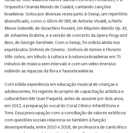
obras de José Maurício Nunes Garcia e Lorenzo Fernandez, e a 
Orquestra Ciranda Mundo de Cuiabá, cantando canções 
brasileiras. Solou por diversas vezes junto à Osesp, um repertório 
diversificado, como o 
Glória RV 589
, de Antonio Vivaldi, a 
Petite 
Messe Solenelle
, de Gioachino Rossini, 
Um Réquiem Alemão Op. 45
, 
de Johannes Brahms, e a versão de concerto da ópera 
Porgy and 
Bess
, de George Gershwin. Com a Osesp, foi solista ainda nos 
espetáculos 
Sinfonia de Cinema
 , 
Sinfonia de Games
 e 
Floresta 
Villa-Lobos
, um tributo à cultura e à natureza brasileiras em 75 
minutos de música sem intervalo e com um vídeo imersivo 
exibindo as riquezas da flora e fauna brasileiras. 
Com sólida experiência em educação musical de crianças e 
adolescentes, foi regente do projeto de capacitação artística e 
cultural Bem Me Quer Paquetá, antes de assumir por dois anos, 
em 2012, a preparação vocal do Coral Cênico Infantil Dons e 
Tons. Essa preocupação com a conciliação de valores estéticos 
com questões sociais relaciona-se também à função 
desempenhada, entre 2010 e 2018, de professora de canto lírico 