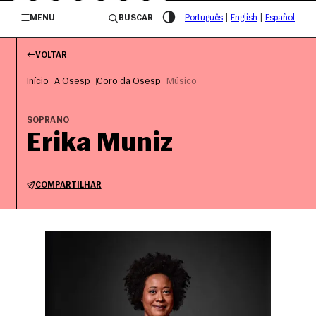
/governosp
MENU
BUSCAR
Português
|
English
|
Español
VOLTAR
Início
A Osesp
Coro da Osesp
Músico
SOPRANO
Erika Muniz
COMPARTILHAR