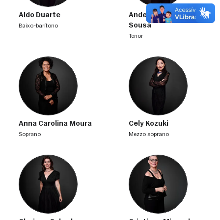
Aldo Duarte
Anderson Luiz de
Sousa
baixo-barítono
tenor
Anna Carolina Moura
Cely Kozuki
soprano
mezzo soprano