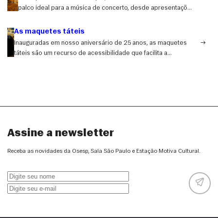
palco ideal para a música de concerto, desde apresentações
sinfônicas até recitais de música de câmara.
As maquetes táteis
Inauguradas em nosso aniversário de 25 anos, as maquetes
táteis são um recurso de acessibilidade que facilita a
compreensão da complexidade arquitetônica da sala de
concertos para o público com deficiência visual, deficiência
intelectual ou transtornos de desenvolvimento.
Assine a newsletter
Receba as novidades da Osesp, Sala São Paulo e Estação Motiva Cultural.