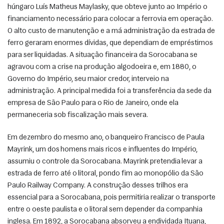
húngaro Luís Matheus Maylasky, que obteve junto ao Império o 
financiamento necessário para colocar a ferrovia em operação. 
O alto custo de manutenção e a má administração da estrada de 
ferro geraram enormes dívidas, que dependiam de empréstimos 
para ser liquidadas. A situação financeira da Sorocabana se 
agravou com a crise na produção algodoeira e, em 1880, o 
Governo do Império, seu maior credor, interveio na 
administração. A principal medida foi a transferência da sede da 
empresa de São Paulo para o Rio de Janeiro, onde ela 
permaneceria sob fiscalização mais severa.
Em dezembro do mesmo ano, o banqueiro Francisco de Paula 
Mayrink, um dos homens mais ricos e influentes do Império, 
assumiu o controle da Sorocabana. Mayrink pretendia levar a 
estrada de ferro até o litoral, pondo fim ao monopólio da São 
Paulo Railway Company. A construção desses trilhos era 
essencial para a Sorocabana, pois permitiria realizar o transporte 
entre o oeste paulista e o litoral sem depender da companhia 
inglesa. Em 1892, a Sorocabana absorveu a endividada Ituana, 