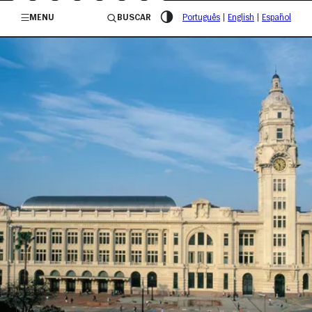
/governosp
MENU
BUSCAR
Português
|
English
|
Español