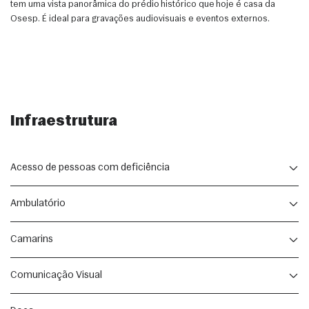
tem uma vista panorâmica do prédio histórico que hoje é casa da
Osesp. É ideal para gravações audiovisuais e eventos externos.
Infraestrutura
Acesso de pessoas com deficiência
Todos os ambientes da Sala São Paulo dispõem das facilidades 
Ambulatório
requeridas para a locomoção de pessoas com deficiência ou 
mobilidade reduzida.
Equipado para atender a quaisquer necessidades do público do seu 
Camarins
evento, o ambulatório fica à disposição da equipe contratada.
Para garantir o conforto dos artistas, noivos e equipe de produção, 
Comunicação Visual
dispomos de dois camarins privativos equipados com ar-
condicionado e frigobar e oito coletivos para até 15 pessoas.
Além de opções diversas para a exposição de sua marca, a Sala São 