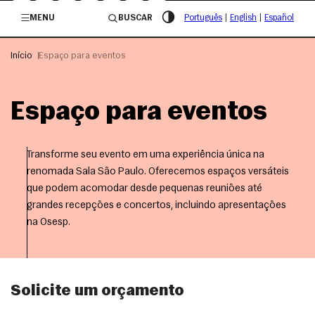
/governosp
MENU
BUSCAR
Português
|
English
|
Español
Início
Espaço para eventos
Espaço para eventos
Transforme seu evento em uma experiência única na
renomada Sala São Paulo. Oferecemos espaços versáteis
que podem acomodar desde pequenas reuniões até
grandes recepções e concertos, incluindo apresentações
na Osesp.
Solicite um orçamento