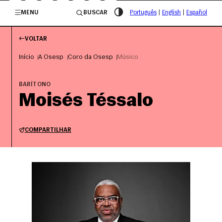
/governosp
MENU
BUSCAR
Português
|
English
|
Español
VOLTAR
Início
A Osesp
Coro da Osesp
Músico
BARÍTONO
Moisés Téssalo
COMPARTILHAR