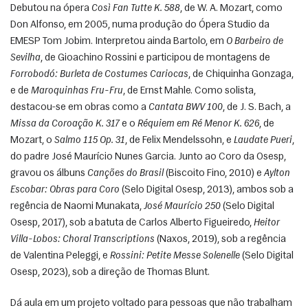
Debutou na ópera 
Così Fan Tutte K. 588
, de W. A. Mozart, como 
Don Alfonso, em 2005, numa produção do Ópera Studio da 
EMESP Tom Jobim. Interpretou ainda Bartolo, em 
O Barbeiro de 
Sevilha
, de Gioachino Rossini e participou de montagens de 
Forrobodó: Burleta de Costumes Cariocas
, de Chiquinha Gonzaga, 
e de 
Maroquinhas Fru-Fru
, de Ernst Mahle. Como solista, 
destacou-se em obras como a 
Cantata BWV 100
, de J. S. Bach, a 
Missa da Coroação K. 317
 e o 
Réquiem em Ré Menor K. 626
, de 
Mozart, o 
Salmo 115 Op. 31
, de Felix Mendelssohn, e 
Laudate Pueri
, 
do padre José Maurício Nunes Garcia. Junto ao Coro da Osesp, 
gravou os álbuns 
Canções do Brasil
 (Biscoito Fino, 2010) e 
Aylton 
Escobar: Obras para Coro
 (Selo Digital Osesp, 2013), ambos sob a 
regência de Naomi Munakata, 
José Maurício 250
 (Selo Digital 
Osesp, 2017), sob a batuta de Carlos Alberto Figueiredo, 
Heitor 
Villa-Lobos: Choral Transcriptions
 (Naxos, 2019), sob a regência 
de Valentina Peleggi, e 
Rossini: Petite Messe Solenelle
 (Selo Digital 
Osesp, 2023), sob a direção de Thomas Blunt. 
Dá aula em um projeto voltado para pessoas que não trabalham 