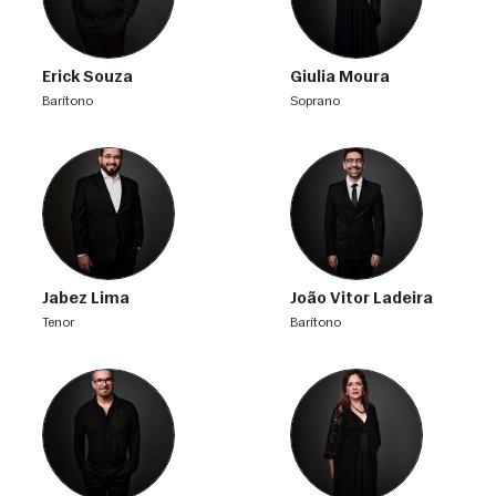
Erick Souza
Giulia Moura
barítono
soprano
Jabez Lima
João Vitor Ladeira
tenor
barítono