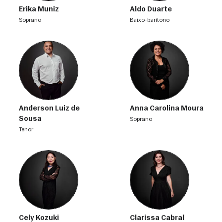
Erika Muniz
Aldo Duarte
soprano
baixo-barítono
Anderson Luiz de
Anna Carolina Moura
Sousa
soprano
tenor
Cely Kozuki
Clarissa Cabral