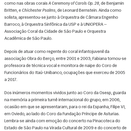
como nas obras corais 
A Ceremony of Carols Op. 28
, de Benjamin 
Britten, e 
Chichester Psalms
, de Leonard Bernstein. Ainda como 
solista, apresentou-se junto à Orquestra de Câmara Engenho 
Barroco, à Orquestra Sinfônica da USP e à UNIOPERA — 
Associação Coral da Cidade de São Paulo e Orquestra 
Acadêmica de São Paulo. 
Depois de atuar como regente do coral infantojuvenil da 
associação Obra do Berço, entre 2001 e 2003, Fabiana tornou-se 
professora de técnica vocal e monitora de naipe do Coro de 
Funcionários do Itaú-Unibanco, ocupações que exerceu de 2005 
a 2017. 
Dos inúmeros momentos vividos junto ao Coro da Osesp, guarda 
na memória a primeira turnê internacional do grupo, em 2006, 
ocasião em que se apresentaram, para o rei da Espanha, Filipe VI, 
em Oviedo, ao lado do Coro da Fundação Príncipe de Asturias. 
Lembra-se ainda com emoção do concerto na Pinacoteca do 
Estado de São Paulo na Virada Cultural de 2009 e do concerto de 