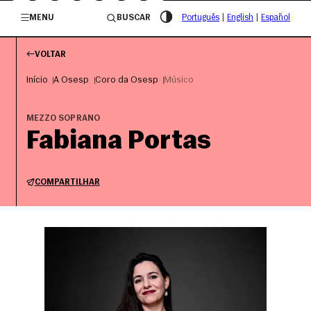
/governosp
MENU
BUSCAR
Português
|
English
|
Español
VOLTAR
Início
A Osesp
Coro da Osesp
Músico
MEZZO SOPRANO
Fabiana Portas
COMPARTILHAR