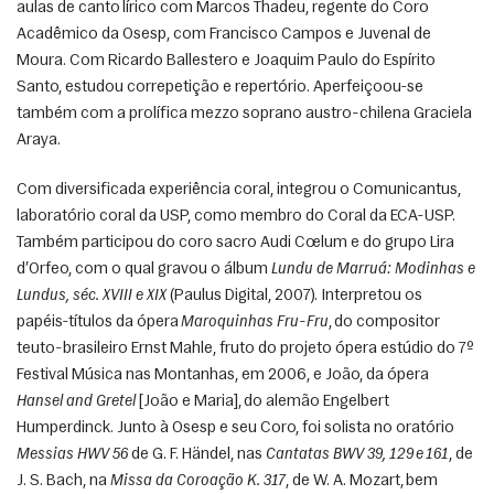
aulas de canto lírico com Marcos Thadeu, regente do Coro 
Acadêmico da Osesp, com Francisco Campos e Juvenal de 
Moura. Com Ricardo Ballestero e Joaquim Paulo do Espírito 
Santo, estudou correpetição e repertório. Aperfeiçoou-se 
também com a prolífica mezzo soprano austro-chilena Graciela 
Araya. 
Com diversificada experiência coral, integrou o Comunicantus, 
laboratório coral da USP, como membro do Coral da ECA-USP. 
Também participou do coro sacro Audi Cœlum e do grupo Lira 
d’Orfeo, com o qual gravou o álbum 
Lundu de Marruá: Modinhas e 
Lundus, séc. XVIII e XIX
 (Paulus Digital, 2007). Interpretou os 
papéis-títulos da ópera 
Maroquinhas Fru-Fru
, do compositor 
teuto-brasileiro Ernst Mahle, fruto do projeto ópera estúdio do 7º 
Festival Música nas Montanhas, em 2006, e João, da ópera 
Hansel and Gretel
 [João e Maria], do alemão Engelbert 
Humperdinck. Junto à Osesp e seu Coro, foi solista no oratório 
Messias HWV 56
 de G. F. Händel, nas 
Cantatas BWV 39, 129 e 161
, de 
J. S. Bach, na 
Missa da Coroação K. 317
, de W. A. Mozart, bem 