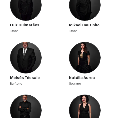
Luiz Guimarães
Mikael Coutinho
tenor
tenor
Moisés Téssalo
Natália Áurea
barítono
soprano