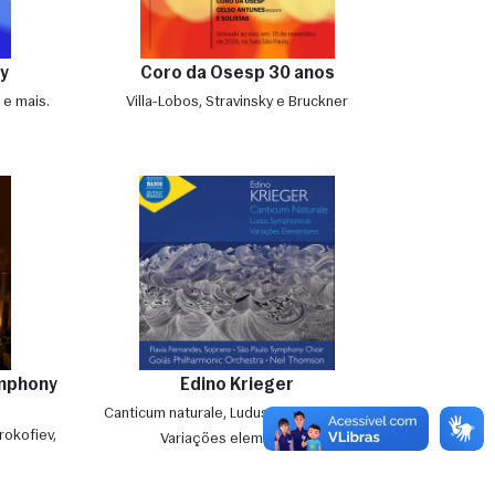
ay
Coro da Osesp 30 anos
 e mais.
Villa-Lobos, Stravinsky e Bruckner
ymphony
Edino Krieger
Canticum naturale, Ludus symphonicus &
rokofiev,
Variações elementares