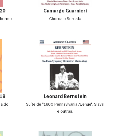
20
Camargo Guarnieri
ilherme
Choros e Seresta
18
Leonard Bernstein
naldo
Suíte de "1600 Pennsylvania Avenue", Slava!
e outras.