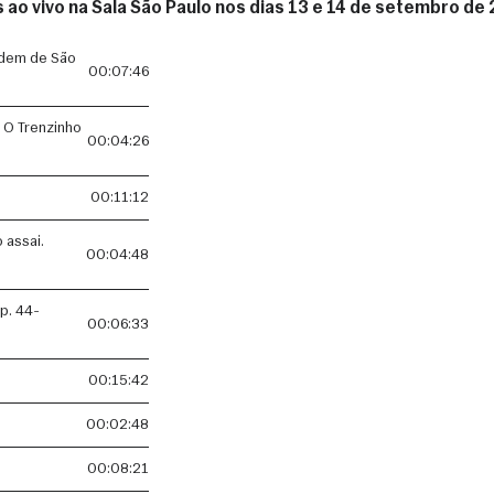
 ao vivo na Sala São Paulo nos dias 13 e 14 de setembro de 
dem de São
00:07:46
- O Trenzinho
00:04:26
00:11:12
 assai.
00:04:48
p. 44-
00:06:33
00:15:42
00:02:48
00:08:21