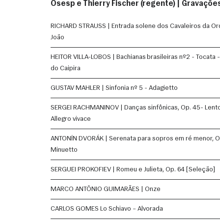
Osesp e Thierry Fischer (regente) | Gravações
RICHARD STRAUSS | Entrada solene dos Cavaleiros da Or
João
HEITOR VILLA-LOBOS | Bachianas brasileiras nº2 - Tocata 
do Caipira
GUSTAV MAHLER | Sinfonia nº 5 - Adagietto
SERGEI RACHMANINOV | Danças sinfônicas, Op. 45- Lento
Allegro vivace
ANTONÍN DVORÁK | Serenata para sopros em ré menor, O
Minuetto
SERGUEI PROKOFIEV | Romeu e Julieta, Op. 64 [Seleção]
MARCO ANTÔNIO GUIMARÃES | Onze
CARLOS GOMES Lo Schiavo – Alvorada