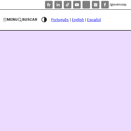
/governosp
MENU
BUSCAR
Português
|
English
|
Español