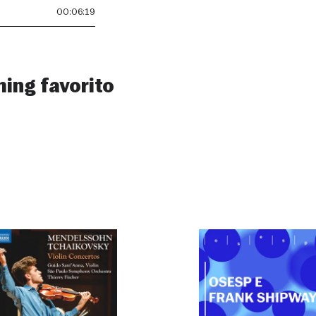
00:06:19
ming favorito