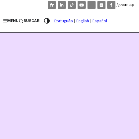
/governosp
MENU
BUSCAR
Português
|
English
|
Español