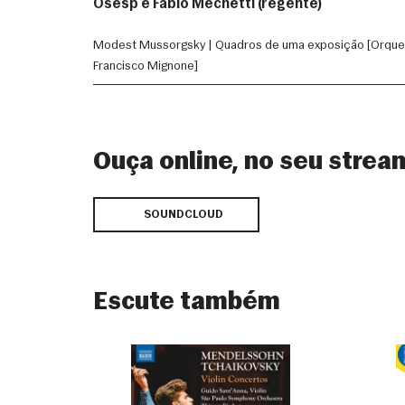
Osesp e Fabio Mechetti (regente)
Modest Mussorgsky | Quadros de uma exposição [Orque
Francisco Mignone]
Ouça online, no seu strea
SOUNDCLOUD
Escute também