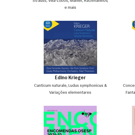
Strauss, Villa-Lobos, Mahler, Rachmaninov,
e mais
Edino Krieger
Canticum naturale, Ludus symphonicus &
Concer
Variações elementares
Fanta