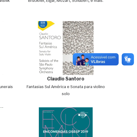
Wisnik
Bruckner, Elgar, Mozart, Schubert, e mais.
Claudio Santoro
unerais
Fantasias Sul América e Sonata para violino
solo