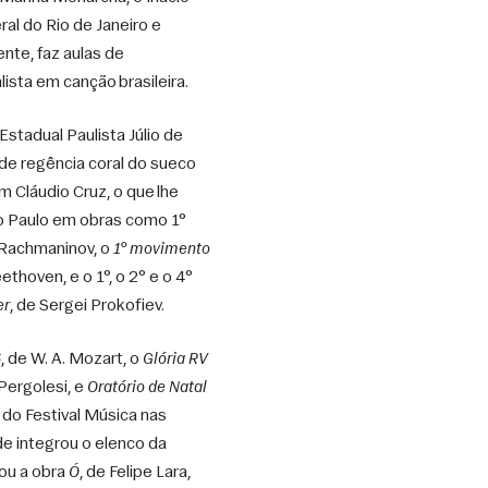
l do Rio de Janeiro e 
te, faz aulas de 
ista em canção brasileira.
stadual Paulista Júlio de 
de regência coral do sueco 
 Cláudio Cruz, o que lhe 
o Paulo em obras como 1° 
 Rachmaninov, o 
1° movimento 
eethoven, e o 1°, o 2° e o 4° 
er
, de Sergei Prokofiev. 
6
, de W. A. Mozart, o 
Glória RV 
 Pergolesi, e 
Oratório de Natal 
 do Festival Música nas 
 integrou o elenco da 
ou a obra 
Ó
, de Felipe Lara, 