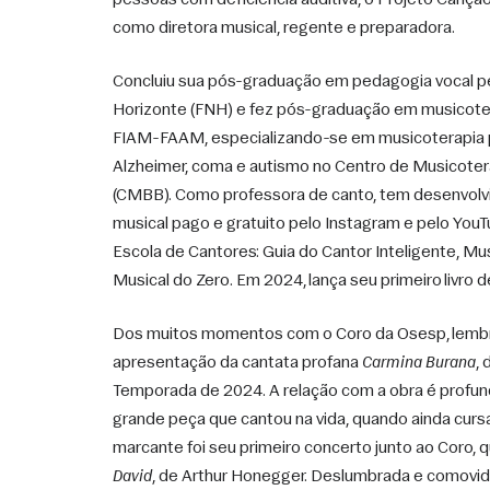
pessoas com deficiência auditiva, o Projeto Canção B
como diretora musical, regente e preparadora. 
Concluiu sua pós-graduação em pedagogia vocal pe
Horizonte (FNH) e fez pós-graduação em musicotera
FIAM-FAAM, especializando-se em musicoterapia p
Alzheimer, coma e autismo no Centro de Musicotera
(CMBB). Como professora de canto, tem desenvolvi
musical pago e gratuito pelo Instagram e pelo YouT
Escola de Cantores: Guia do Cantor Inteligente, Mus
Musical do Zero. Em 2024, lança seu primeiro livro de
Dos muitos momentos com o Coro da Osesp, lembr
apresentação da cantata profana 
Carmina Burana
, 
Temporada de 2024. A relação com a obra é profunda
grande peça que cantou na vida, quando ainda curs
marcante foi seu primeiro concerto junto ao Coro, 
David
, de Arthur Honegger. Deslumbrada e comovid