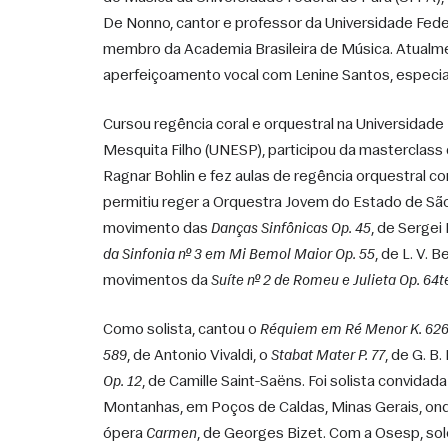
De Nonno, cantor e professor da Universidade Federa
membro da Academia Brasileira de Música. Atualmen
aperfeiçoamento vocal com Lenine Santos, especial
Cursou regência coral e orquestral na Universidade E
Mesquita Filho (UNESP), participou da masterclass 
Ragnar Bohlin e fez aulas de regência orquestral com
permitiu reger a Orquestra Jovem do Estado de Sã
movimento das 
Danças Sinfônicas Op. 45
, de Sergei
da Sinfonia nº 3 em Mi Bemol Maior Op. 55
, de L. V. B
movimentos da 
Suíte nº 2 de Romeu e Julieta Op. 64t
Como solista, cantou o 
Réquiem em Ré Menor K. 62
589
, de Antonio Vivaldi, o 
Stabat Mater P. 77
, de G. B.
Op. 12
, de Camille Saint-Saëns. Foi solista convidada
Montanhas, em Poços de Caldas, Minas Gerais, onde
ópera 
Carmen
, de Georges Bizet. Com a Osesp, sol