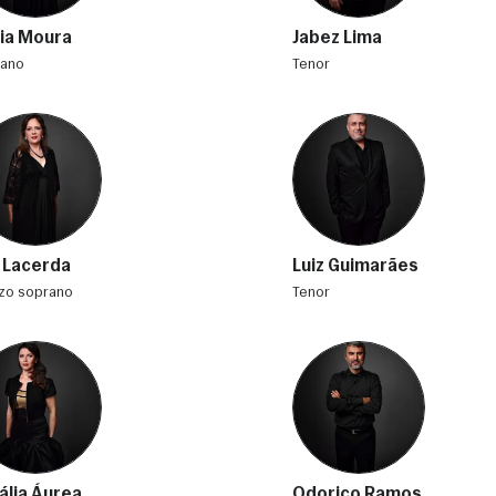
lia Moura
Jabez Lima
rano
tenor
 Lacerda
Luiz Guimarães
zzo soprano
tenor
ália Áurea
Odorico Ramos