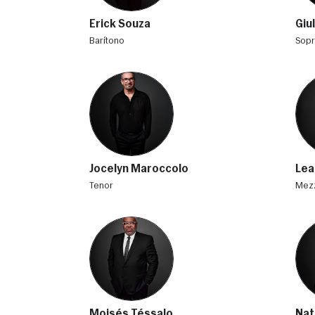
Erick Souza
Giu
barítono
sop
Jocelyn Maroccolo
Lea
tenor
me
Moisés Téssalo
Nat