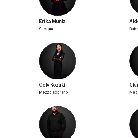
Erika Muniz
Ald
soprano
bai
Cely Kozuki
Cla
mezzo soprano
me