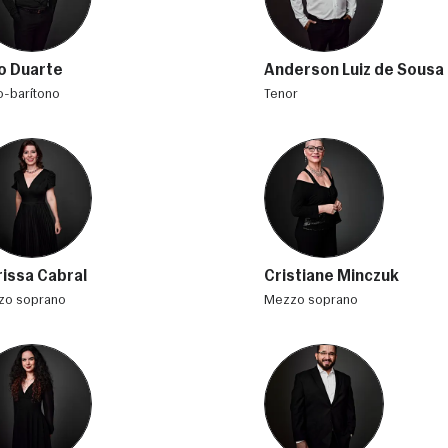
o Duarte
Anderson Luiz de Sousa
xo-barítono
tenor
rissa Cabral
Cristiane Minczuk
zzo soprano
mezzo soprano