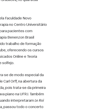
rasileira, no qual atua 
la Faculdade Novo 
pia no Centro Universitário 
ara pacientes com 
pia Benenzon Brasil 
do trabalho de formação 
ube, oferecendo os cursos 
icados Online e Teoria 
 solfejo. 
a-se de modo especial da 
de Carl Orff, na abertura da 
, pois trata-se da primeira 
ava piano na UFRJ. Também 
quando interpretaram 
Le Roi 
a, passou todo o concerto 