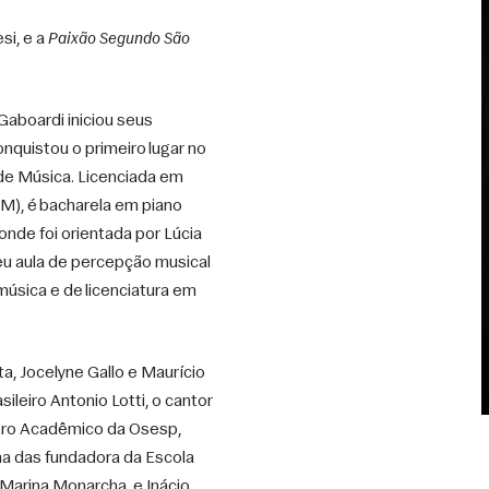
si, e a 
Paixão Segundo São 
aboardi iniciou seus 
nquistou o primeiro lugar no 
de Música. Licenciada em 
M), é bacharela em piano 
onde foi orientada por Lúcia 
 aula de percepção musical 
úsica e de licenciatura em 
a, Jocelyne Gallo e Maurício 
eiro Antonio Lotti, o cantor 
oro Acadêmico da Osesp, 
a das fundadora da Escola 
Marina Monarcha, e Inácio 