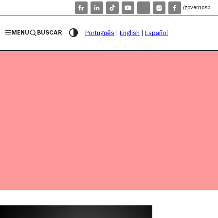
/governosp
MENU
BUSCAR
Português
|
English
|
Español