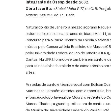
Integrante da Osesp desde:
 2002.
Obra favorita:
 o 
Stabat Mater P. 77
, de G. B. Pergole
Mateus BWV 244
, de J. S. Bach. 
Natural do Rio de Janeiro, a mezzo soprano Raquel G
estudos de piano aos seis anos de idade. Aos 11, co
Concurso para o Curso Técnico da Escola Nacional 
música pelo Conservatório Brasileiro de Música (CB
pela Universidade Federal do Rio de Janeiro (UFRJ), 
Dantas. Na UFRJ, formou-se também em canto e deu
para alunos do bacharelado e do curso técnico em m
artes. 
Fez aulas de canto e técnica vocal com Edilson Cost
Martinazzo. Também estudou com o tenor ítalo-brasil
e fonoaudiólogo Juvenal de Moura, o regente do C
Marcos Thadeu, a grande professora de canto e um
de Música da Universidade Federal do Pará (UFPA), 