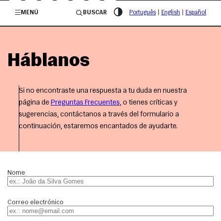
/governosp
MENÚ
BUSCAR
Português
|
English
|
Español
Háblanos
Si no encontraste una respuesta a tu duda en nuestra
página de
Preguntas Frecuentes
, o tienes críticas y
sugerencias, contáctanos a través del formulario a
continuación, estaremos encantados de ayudarte.
Nome
Correo electrónico