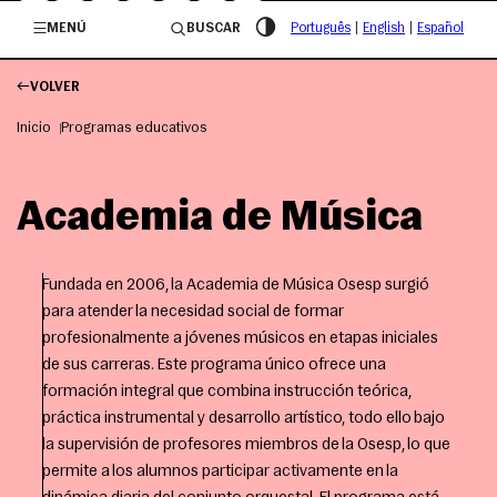
/governosp
MENÚ
BUSCAR
Português
|
English
|
Español
VOLVER
Inicio
Programas educativos
Academia de Música
Fundada en 2006, la Academia de Música Osesp surgió
para atender la necesidad social de formar
profesionalmente a jóvenes músicos en etapas iniciales
de sus carreras. Este programa único ofrece una
formación integral que combina instrucción teórica,
práctica instrumental y desarrollo artístico, todo ello bajo
la supervisión de profesores miembros de la Osesp, lo que
permite a los alumnos participar activamente en la