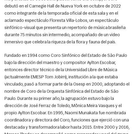
debutó en el Carnegie Hall de Nueva York en octubre de 2022 
como integrante de la temporada oficial de esta sala y en el 
aclamado espectáculo Floresta Villa-Lobos, un espectáculo 
sinfónico-visual que presenta un repertorio de música brasileña 
durante 75 minutos sin intermedio, acompañado de un video 
inmersivo que celebra la riqueza de la flora y fauna del país.
Fundado en 1994 como Coro Sinfónico del Estado de São Paulo 
bajo la dirección del maestro y compositor Aylton Escobar, 
entonces director técnico de la Universidad Libre de Música 
(actualmente EMESP Tom Jobim), institución a la que estaba 
vinculado, pasó a formar parte de la Osesp en 2000, adoptando el 
nombre de Coro de la Orquesta Sinfónica del Estado de São 
Paulo. Durante su primer año, la agrupación estuvo bajo la 
dirección de José Ferraz de Toledo, Mônica Meira Vasques y el 
propio Aylton Escobar. En 1995, Naomi Munakata fue nombrada 
coordinadora y directora del Coro, funciones que ejerció con una 
destacada y transformadora labor hasta 2015. Entre 2000 y 2016, 