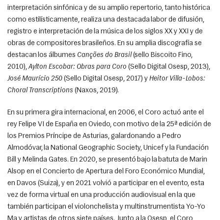
interpretación sinfónica y de su amplio repertorio, tanto histórica 
como estilísticamente, realiza una destacada labor de difusión, 
registro e interpretación de la música de los siglos XX y XXI y de 
obras de compositores brasileños. En su amplia discografía se 
destacan los álbumes 
Canções do Brasil
 (sello Biscoito Fino, 
2010), 
Aylton Escobar: Obras para Coro
 (Sello Digital Osesp, 2013), 
José Maurício 250
 (Sello Digital Osesp, 2017) y 
Heitor Villa-Lobos: 
Choral Transcriptions
 (Naxos, 2019).
En su primera gira internacional, en 2006, el Coro actuó ante el 
rey Felipe VI de España en Oviedo, con motivo de la 25ª edición de 
los Premios Príncipe de Asturias, galardonando a Pedro 
Almodóvar, la National Geographic Society, Unicef y la Fundación 
Bill y Melinda Gates. En 2020, se presentó bajo la batuta de Marin 
Alsop en el Concierto de Apertura del Foro Económico Mundial, 
en Davos (Suiza), y en 2021 volvió a participar en el evento, esta 
vez de forma virtual en una producción audiovisual en la que 
también participan el violonchelista y multinstrumentista Yo-Yo 
Ma y artistas de otros siete países. Junto a la Osesp, el Coro 