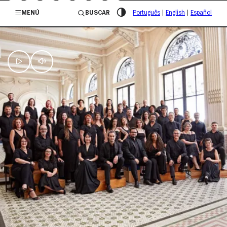
/governosp
MENÚ
BUSCAR
Português
|
English
|
Español