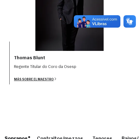
Thomas Blunt
Regente Titular do Coro da Osesp
MÁS SOBRE EL MAESTRO
Sopranos
Contraltos/mezzos
Tenores
Baixos