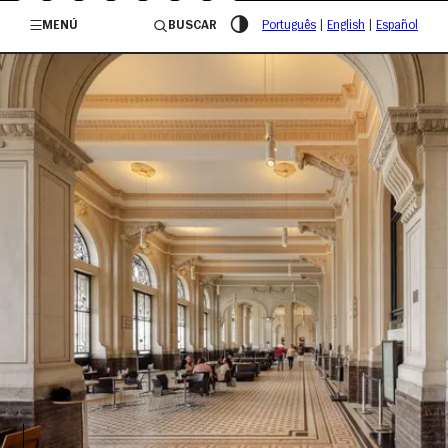
/governosp
MENÚ
BUSCAR
Português
|
English
|
Español