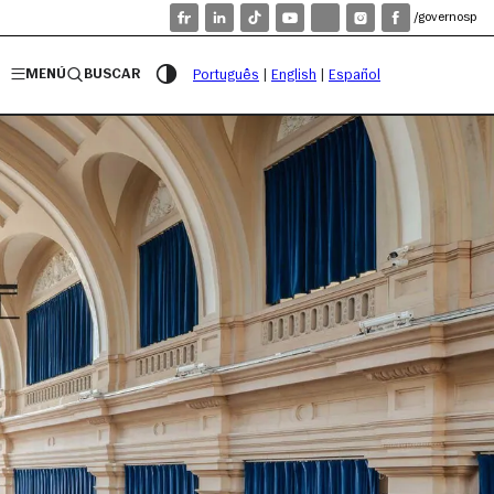
/governosp
MENÚ
BUSCAR
Português
|
English
|
Español