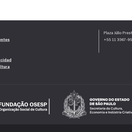
Plaza Júlio Pres
entes
+55 11 3367-950
acidad
ltura