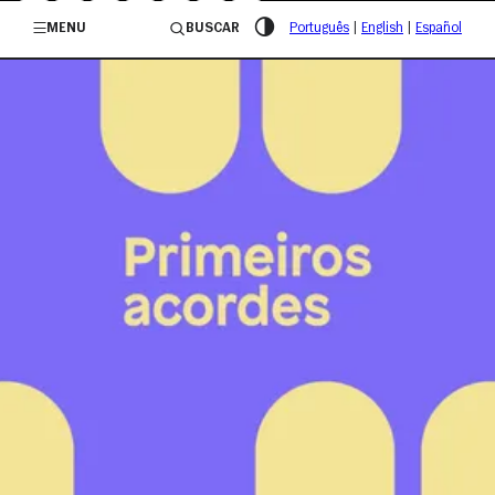
/governosp
MENU
BUSCAR
Português
|
English
|
Español