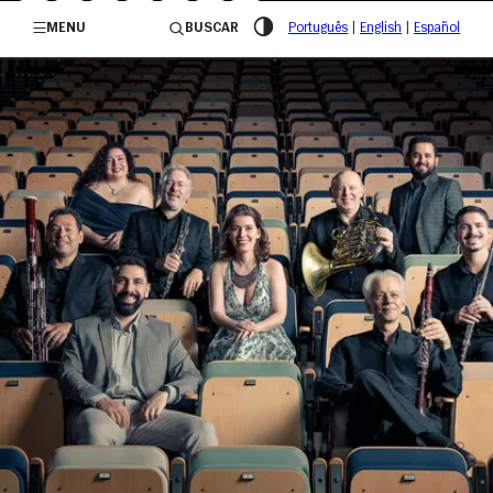
/governosp
MENU
BUSCAR
Português
|
English
|
Español