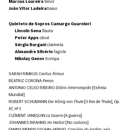
Marcus Loureiro
 tenor
João Vitor Ladeira
 baixo
Quinteto de Sopros Camargo Guarnieri
Lincoln Sena
 flauta
Peter Apps
 oboé
Sérgio Burgani
 clarineta
Alexandre Silvério
 fagote
Nikolay Genov
 trompa
SARAH RIMKUS 
Cantus firmus
BEATRIZ CORONA 
Penas
ANTONIO CELSO RIBEIRO 
Diário interrompido
 [Estreia 
Mundial]
ROBERT SCHUMANN 
Der König von Thule
 [O Rei de Thule], 
Op. 
67, nº 1
CLÉMENT JANEQUIN 
La Guerre
 [A guerra]
JOHANNES BRAHMS 
Im Herbst
 [No outono]
FANNY MENDELSSOHN-HENSEL 
Canções do jardim: seis 