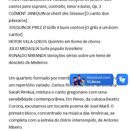
cantos para soprano, contralto, tenor e baixo, Op. 3
CLÉMENT JANEQUIN 
Le chant des Oiseaux
 [O canto dos 
pássaros]
JOSQUIN DE PREZ 
El Grillo è buon cantore
 [O grilo é um bom 
cantor]
HEITOR VILLA-LOBOS 
Quinteto em forma de choros
JULIO MEDAGLIA 
Suíte popular brasileira
RONALDO MIRANDA 
Variações sérias sobre um tema de 
Anacleto de Medeiros
Um quarteto formado por membros do Coro da Osesp traz 
um repertório variado. 
Cantus firmus
, da norte-americana 
Sarah Rimkus, mistura o canto gregoriano com uma 
sensibilidade contemporânea. Em 
Penas
, da cubana Beatriz 
Corona, escutamos um tocante poema de José Martí. O 
primeiro bloco, concentrado na música das Américas, se 
completa com a estreia do 
Diário interrompido
, de Antonio 
Ribeiro.