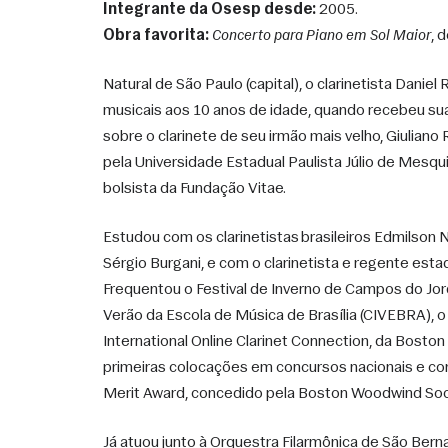
Integrante da Osesp desde:
 2005.
Obra favorita:
Concerto para Piano em Sol Maior
, 
Natural de São Paulo (capital), o clarinetista Daniel
musicais aos 10 anos de idade, quando recebeu sua
sobre o clarinete de seu irmão mais velho, Giuliano
pela Universidade Estadual Paulista Júlio de Mesqui
bolsista da Fundação Vitae. 
Estudou com os clarinetistas brasileiros Edmilson 
Sérgio Burgani, e com o clarinetista e regente esta
Frequentou o Festival de Inverno de Campos do Jord
Verão da Escola de Música de Brasília (CIVEBRA), o F
International Online Clarinet Connection, da Boston
primeiras colocações em concursos nacionais e con
Merit Award, concedido pela Boston Woodwind Soci
Já atuou junto à Orquestra Filarmônica de São Bern