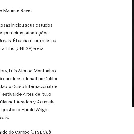
de Maurice Ravel. 
 Rosas iniciou seus estudos 
s primeiras orientações 
 Rosas. É bacharel em música 
ta Filho (UNESP) e ex-
Nery, Luís Afonso Montanha e 
do-unidense Jonathan Cohler. 
ão, o Curso Internacional de 
estival de Artes de Itu, o 
 Clarinet Academy. Acumula 
quistou o Harold Wright 
ety. 
ardo do Campo (OFSBC), à 