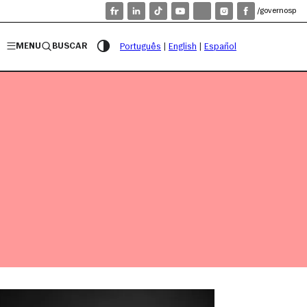
/governosp
MENU
BUSCAR
Português
|
English
|
Español