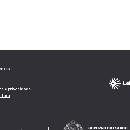
entes
tos e privacidade
ltura