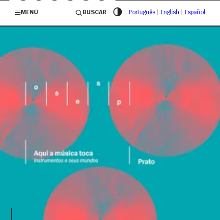
/governosp
MENÚ
BUSCAR
Português
|
English
|
Español