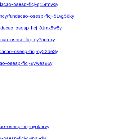
dacao-osesp-ficj-g15rmwxy
ncy/fundacao-osesp-ficj-51vg56ky
ndacao-osesp-ficj-31mx5w5y
acao-osesp-ficj-qy7enmxy
dacao-osesp-ficj-ny22de3y
cao-osesp-ficj-8ywez86y
ao-osesp-ficj-nyqk5rvy
-osesp-ficj-5ypn5djy