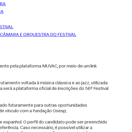
ERA
RA
STIVAL
 CÂMARA E ORQUESTRA DO FESTIVAL
ente pela plataforma MUVAC, por meio de um link 
tamento voltada à música clássica e ao jazz, utilizada 
será a plataforma oficial de inscrições do 56º Festival 
zado futuramente para outras oportunidades 
de vínculo com a Fundação Osesp;
e espanhol. O perfil do candidato pode ser preenchido 
erência. Caso necessário, é possível utilizar a 