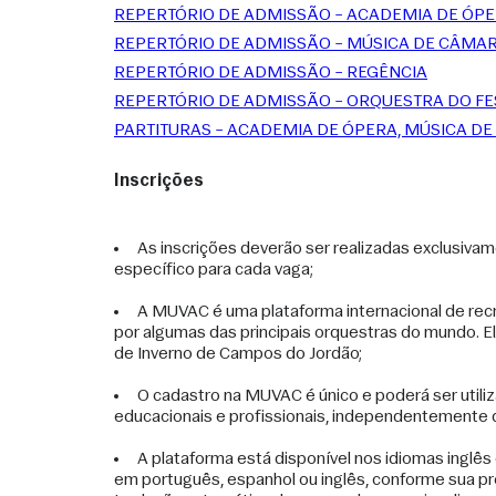
REPERTÓRIO DE ADMISSÃO – ACADEMIA DE ÓP
REPERTÓRIO DE ADMISSÃO – MÚSICA DE CÂMA
REPERTÓRIO DE ADMISSÃO – REGÊNCIA
REPERTÓRIO DE ADMISSÃO – ORQUESTRA DO FE
PARTITURAS – ACADEMIA DE ÓPERA, MÚSICA DE
Inscrições
As inscrições deverão ser realizadas exclusivam
específico para cada vaga;
A MUVAC é uma plataforma internacional de recru
por algumas das principais orquestras do mundo. Ela 
de Inverno de Campos do Jordão;
O cadastro na MUVAC é único e poderá ser utili
educacionais e profissionais, independentemente 
A plataforma está disponível nos idiomas inglês 
em português, espanhol ou inglês, conforme sua pref