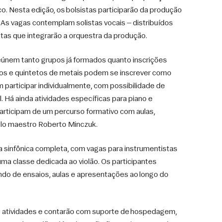
o. Nesta edição, os bolsistas participarão da produção 
s vagas contemplam solistas vocais — distribuídos 
stas que integrarão a orquestra da produção.
eúnem tanto grupos já formados quanto inscrições 
pros e quintetos de metais podem se inscrever como 
articipar individualmente, com possibilidade de 
 Há ainda atividades específicas para piano e 
articipam de um percurso formativo com aulas, 
elo maestro Roberto Minczuk.
a sinfônica completa, com vagas para instrumentistas 
ma classe dedicada ao violão. Os participantes 
ndo de ensaios, aulas e apresentações ao longo do 
s atividades e contarão com suporte de hospedagem, 