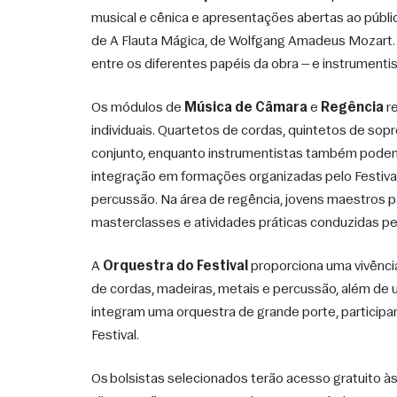
musical e cênica e apresentações abertas ao públic
de A Flauta Mágica, de Wolfgang Amadeus Mozart. A
entre os diferentes papéis da obra — e instrumenti
Os módulos de 
Música de Câmara
 e 
Regência
 r
individuais. Quartetos de cordas, quintetos de so
conjunto, enquanto instrumentistas também podem p
integração em formações organizadas pelo Festival.
percussão. Na área de regência, jovens maestros p
masterclasses e atividades práticas conduzidas p
A 
Orquestra do Festival
 proporciona uma vivênci
de cordas, madeiras, metais e percussão, além de u
integram uma orquestra de grande porte, participa
Festival.
Os bolsistas selecionados terão acesso gratuito à