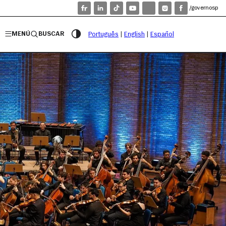
/governosp
MENÚ
BUSCAR
Português
|
English
|
Español