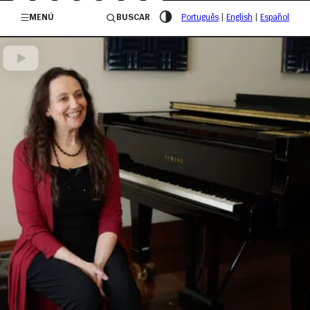
/governosp
MENÚ
BUSCAR
Português
|
English
|
Español