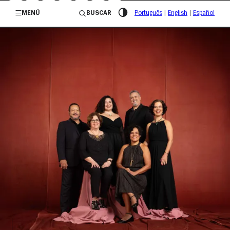
/governosp
MENÚ
BUSCAR
Português
|
English
|
Español