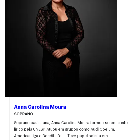
Anna Carolina Moura
SOPRANO
Soprano paulistana, Anna Carolina Moura formou-se em canto 
lírico pela UNESP. Atuou em grupos como Audi Coelum, 
Americantiga e Bendita Folia. Teve papel solista em 