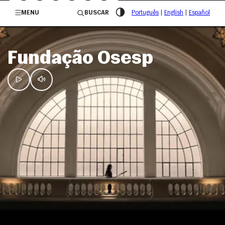
/governosp
MENU
BUSCAR
Português
|
English
|
Español
Fundação Osesp