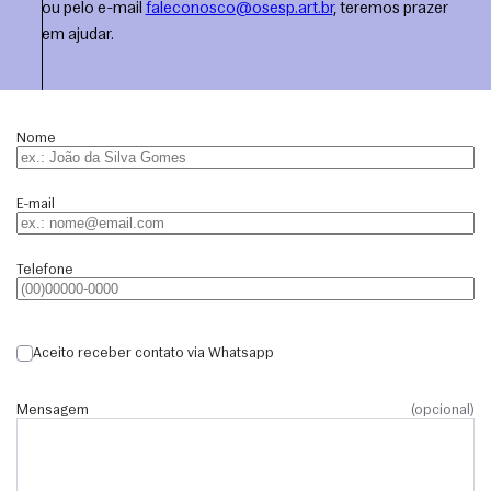
ou pelo e-mail
faleconosco@osesp.art.br
, teremos prazer
em ajudar.
Nome
E-mail
Telefone
Aceito receber contato via Whatsapp
Mensagem
(opcional)