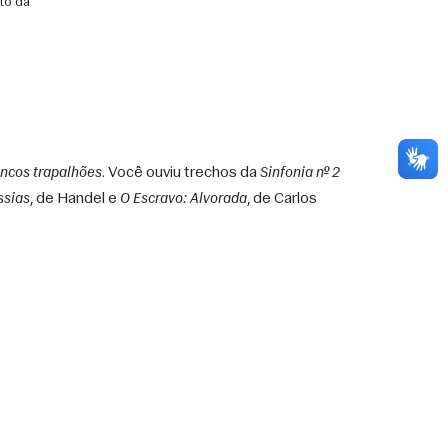
to da
ncos trapalhões
. Você ouviu trechos da 
Sinfonia nº 2 
ssias
, de Handel e 
O Escravo: Alvorada
, de Carlos 