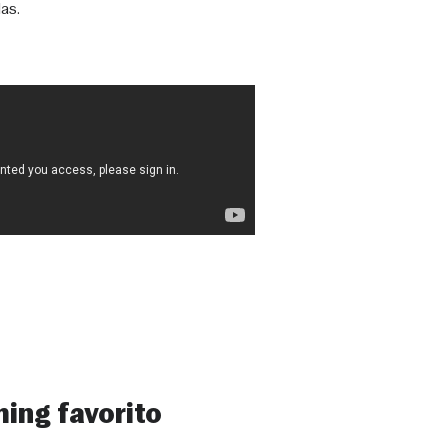
as.
ming favorito