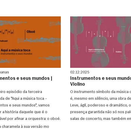
manas
02.12.2025
mentos e seus mundos |
Instrumentos e seus mundo
Violino
iro episódio da terceira
O instrumento símbolo da música c
a de "Aqui a música toca –
é, mesmo em silêncio, uma obra de
ntos e seus mundos", vamos
Leve, ágil, poderoso e dramático, o 
 a história daquele que é o
presença garantida não só nos pa
vel por afinar a orquestra: o oboé.
salas de concerto, mas também e
outras tradi
a charamela à sua versão mo