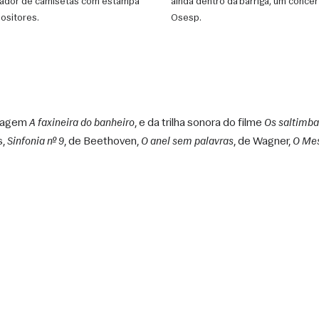
nador de camisetas com estampa
ainda dentro da barriga, um concer
ositores.
Osesp.
ragem 
A faxineira do banheiro
, e da trilha sonora do filme 
Os saltimba
, 
Sinfonia nº 9
, de Beethoven, 
O anel sem palavras
, de Wagner, 
O Me