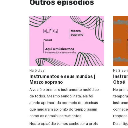
Outros episódios
Há 5 dias
Há 3 se
Instrumentos e seus mundos |
Instru
Mezzo soprano
Oboé
A voz é o primeiro instrumento melódico
No prime
de todos. Mesmo sendo inata, ela foi
temporad
sendo aprimorada por meio de técnicas
Instrume
que mudaram ao longo do tempo, assim
conhecer
como os demais instrumentos.
responsá
Neste episódio vamos conhecer a profu
Da antig