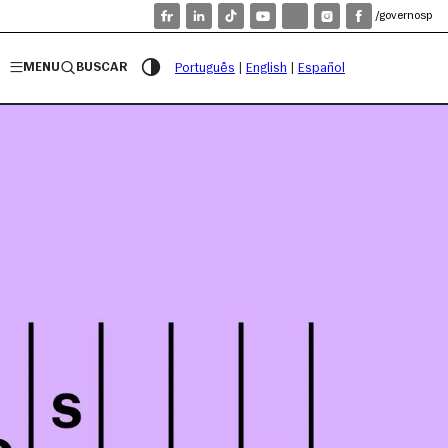
/governosp
MENU
BUSCAR
Português
|
English
|
Español