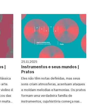
25.11.2025
s |
Instrumentos e seus mundos |
Pratos
lássica
Eles não têm notas definidas, mas seus
 arte.
sons criam atmosferas, acentuam ataques
violino é
e moldam melodias e harmonias. Os pratos
lcos das
formam uma verdadeira família de
m muitas
instrumentos, cuja história começa nas
marchas militares do Império