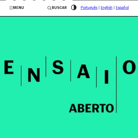
/governosp
MENU
BUSCAR
Português
|
English
|
Español