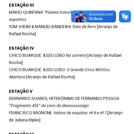
ESTAÇÃO III
MÁRIO QUINTANA 
“Poema transitório” do livro Baú de 
espantos
TOM JOBIM & MANUEL BANDEIRA 
Trem de ferro
 [Arranjo de 
Rafael Rocha]
ESTAÇÃO IV
CHICO BUARQUE  & EDU LOBO 
Na carreira
 [Arranjo de Rafael 
Rocha]
CHICO BUARQUE  & EDU LOBO  
O Grande Circo Místico: 
Abertura
 [Arranjo de Rafael Rocha] 
ESTAÇÃO V
BERNARDO SOARES, HETERÔNIMO DE FERNANDO PESSOA 
"Fragmento 451" do Livro do desassossego
FRANCISCO MIGNONE  
Valsas de esquina: nº 6 e nº 7
 [Arranjo 
de Juliana Ripke]