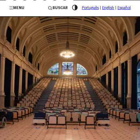
/governosp
MENU
BUSCAR
Português
|
English
|
Español