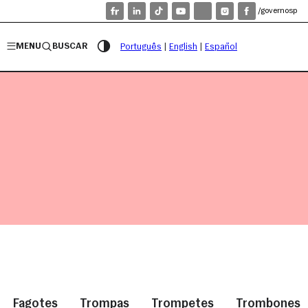
/governosp
MENU
BUSCAR
Português
|
English
|
Español
Fagotes
Trompas
Trompetes
Trombones