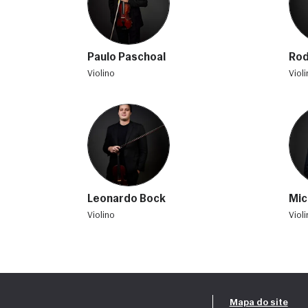
Paulo Paschoal
Rod
violino
viol
Leonardo Bock
Mic
violino
viol
Mapa do site