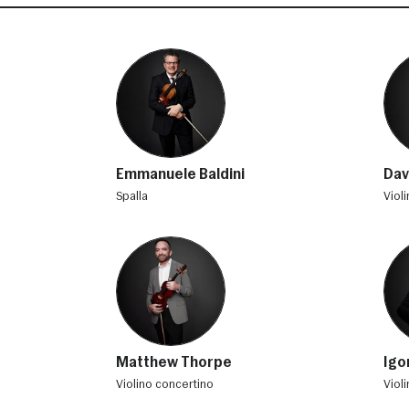
Emmanuele Baldini
Dav
spalla
viol
Matthew Thorpe
Igo
violino concertino
vio