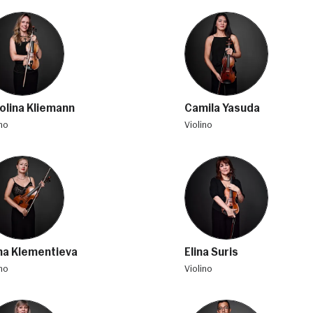
olina Kliemann
Camila Yasuda
ino
violino
na Klementieva
Elina Suris
ino
violino