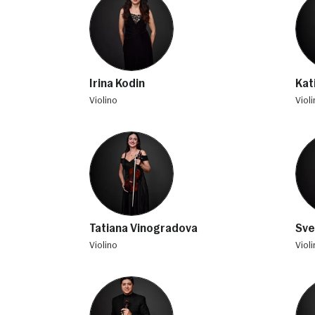
Irina Kodin
Kat
violino
viol
Tatiana Vinogradova
Sve
violino
viol