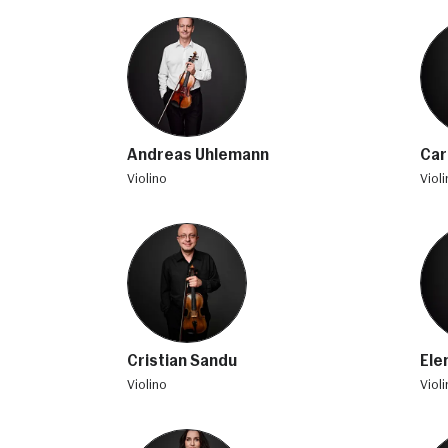
Andreas Uhlemann
Car
violino
viol
Cristian Sandu
Ele
violino
viol