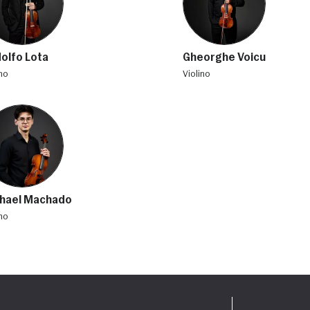
olfo Lota
Gheorghe Voicu
ino
violino
hael Machado
ino