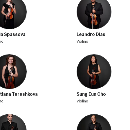
ia Spassova
Leandro Dias
ino
violino
tlana Tereshkova
Sung Eun Cho
ino
violino